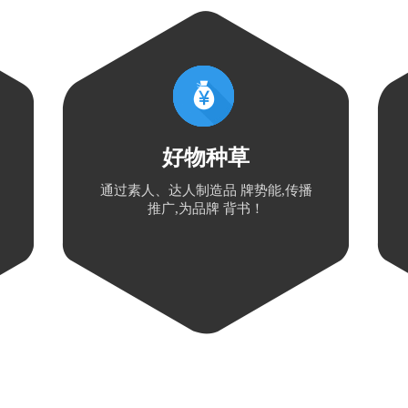
好物种草
通过素人、达人制造品 牌势能,传播
推广,为品牌 背书！