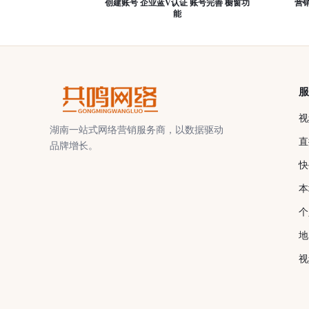
创建账号 企业蓝V认证 账号完善 橱窗功
营销
能
视
湖南一站式网络营销服务商，以数据驱动
直
品牌增长。
快
本
个
地
视