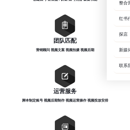
整合
红书
探店
团队匹配
新媒
营销顾问 视频文案 视频拍摄 视频后期
联系
运营服务
脚本制定账号 视频后期制作 视频运营操作 视频投放安排