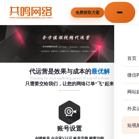
免费获取方案
首页
代运营是效果与成本的
最优解
微信P
Planning for your marketing power of a good website
只需要交给我们，让您的网络订单“飞”起来
网站
外卖
短视
账号设置
创建账号 企业蓝V认证 账号完善 橱窗功能