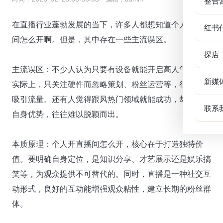
整合
在直播行业蓬勃发展的当下，许多人都想知道个人开直播
红书
间怎么开啊。但是，其中存在一些主流误区。
探店
主流误区：不少人认为只要有设备就能开启高人气直播。
新媒
实际上，只关注硬件而忽略策划、粉丝运营等，很难持续
吸引流量。还有人觉得跟风热门领域就能成功，却未考虑
联系
自身优势，往往难以脱颖而出。
本质原理：个人开直播间怎么开，核心在于打造独特价
值。要明确自身定位，是知识分享、才艺展示还是娱乐搞
笑等，为观众提供不可替代的。同时，直播是一种社交互
动形式，良好的互动能增强观众粘性，建立长期的粉丝群
体。